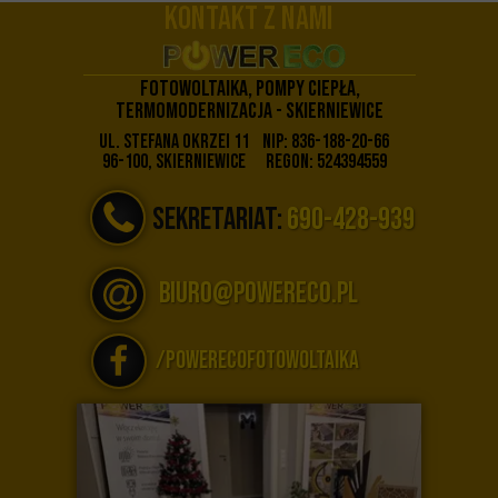
KONTAKT z NAMI
Fotowoltaika, POMPY CIEPŁA,
TERMOMODERNIZACJA - Skierniewice
Ul. STEFANA OKRZEI 11
NIP: 836-188-20-66
96-100, Skierniewice
REGON: 524394559
SEKRETARIAT:
690-428-939
biuro@powereco.pl
/PowerEcoFotowoltaika