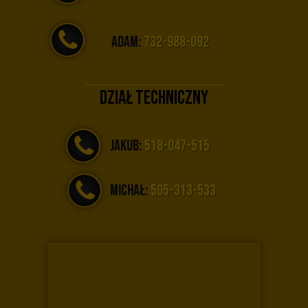
ADAM:
732-988-092
Dział TECHNICZNY
JAKUB:
518-047-515
MICHAŁ:
505-313-533