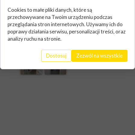
Życzymy wszystkiego dobrego zarząd
Cookies to małe pliki danych, które są
POWERECO
przechowywane na Twoim urządzeniu podczas
przeglądania stron internetowych. Używamy ich do
poprawy działania serwisu, personalizacji treści, oraz
analizy ruchu na stronie.
Dostosuj
Zezwól na wszystkie